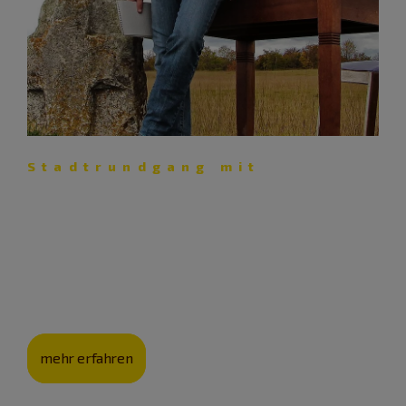
Stadtrundgang mit
Richard Auer: Wimmelbild mit
Kommissar
Autor Richard Auer führt Krimi-Fans und Neugierige „Mit
Mike Morgenstern durch Eichstätt“.
mehr erfahren