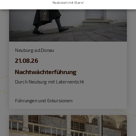
Realisiert mit Klaro!
Neuburg a.d.Donau
21.08.26
Nachtwächterführung
Durch Neuburg mit Laternenlicht
Führungen und Exkursionen