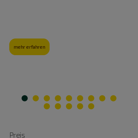
sein“
Dr. Florian Seidl, Leiter des Zen-Meditationshauses St.
Franziskus, erklärt wie „Zen“ nach Dietfurt passt.
mehr erfahren
Preis