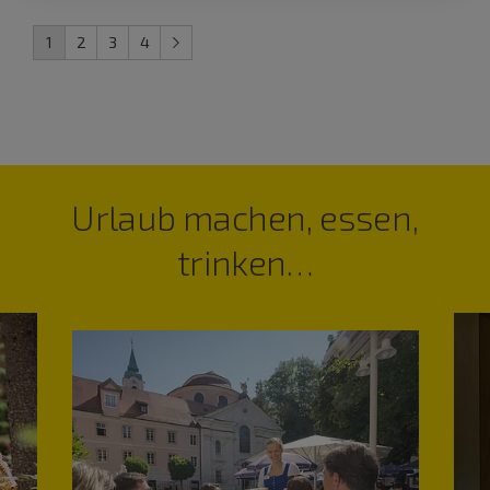
1
2
3
4
Urlaub machen, essen,
trinken…