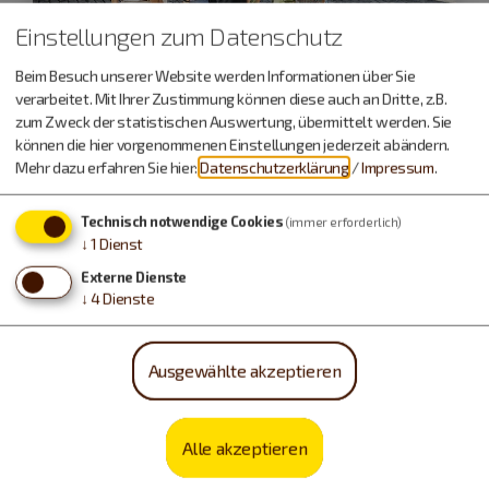
Einstellungen zum Datenschutz
Neuburg a.d.Donau
Beim Besuch unserer Website werden Informationen über Sie
20.08.26
verarbeitet. Mit Ihrer Zustimmung können diese auch an Dritte, z.B.
zum Zweck der statistischen Auswertung, übermittelt werden. Sie
Öffentliche Stadtführung
können die hier vorgenommenen Einstellungen jederzeit abändern.
Mehr dazu erfahren Sie hier:
Datenschutzerklärung
/
Impressum
.
Unterwegs in der Altstadt
Technisch notwendige Cookies
(immer erforderlich)
↓
1
Dienst
Führungen und Exkursionen
Externe Dienste
↓
4
Dienste
Ausgewählte akzeptieren
Alle akzeptieren