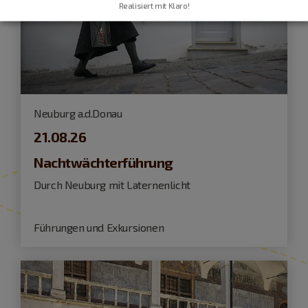
Realisiert mit Klaro!
Neuburg a.d.Donau
21.08.26
Nachtwächterführung
Durch Neuburg mit Laternenlicht
Führungen und Exkursionen