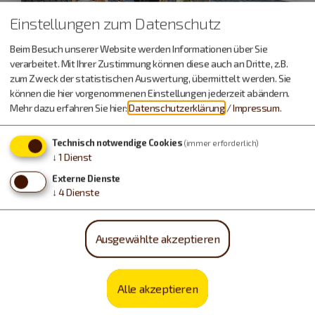
Einstellungen zum Datenschutz
Neuburg a.d.Donau
Beim Besuch unserer Website werden Informationen über Sie
20.08.26
verarbeitet. Mit Ihrer Zustimmung können diese auch an Dritte, z.B.
zum Zweck der statistischen Auswertung, übermittelt werden. Sie
Öffentliche Stadtführung
können die hier vorgenommenen Einstellungen jederzeit abändern.
Mehr dazu erfahren Sie hier:
Datenschutzerklärung
/
Impressum
.
Unterwegs in der Altstadt
Technisch notwendige Cookies
(immer erforderlich)
↓
1
Dienst
Führungen und Exkursionen
Externe Dienste
↓
4
Dienste
Ausgewählte akzeptieren
Alle akzeptieren