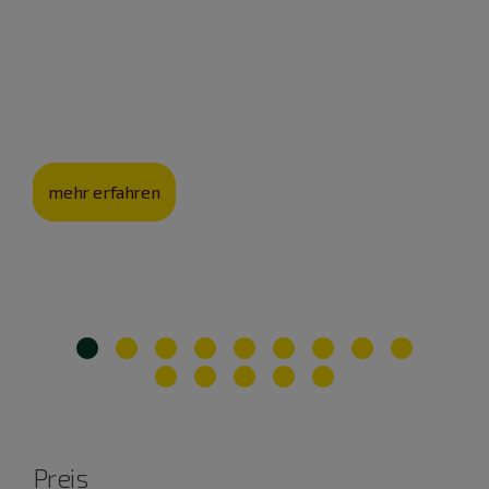
zu gönnen“
Johann Beck, Initiator der Innehalten-Region Neumarkt,
gibt Tipps für einen entspannten Umgang mit
Alltagsstress.
mehr erfahren
Preis