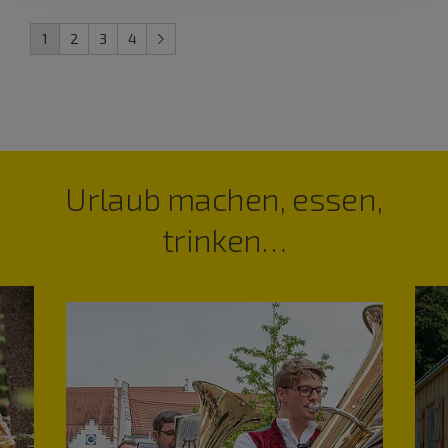
1
2
3
4
Urlaub machen, essen,
trinken…