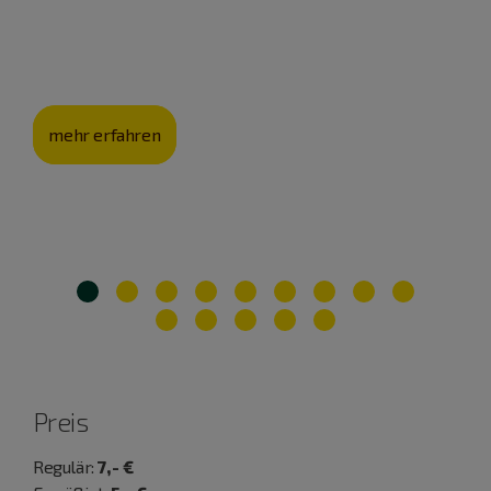
Stadtführerin Dr. Margit Vonhof-Habermayr versetzt ihr
Publikum in Neuburg an der Donau in die Zeit des
Hexenwahns.
mehr erfahren
Preis
Regulär:
7,- €