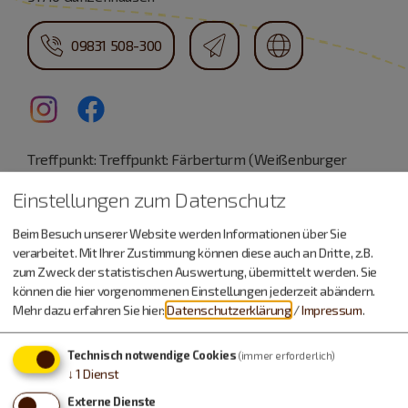
09831 508-300
Treffpunkt: Treffpunkt: Färberturm (Weißenburger
Straße 13)
Einstellungen zum Datenschutz
Beim Besuch unserer Website werden Informationen über Sie
verarbeitet. Mit Ihrer Zustimmung können diese auch an Dritte, z.B.
zum Zweck der statistischen Auswertung, übermittelt werden. Sie
Auch an diesem Ort
können die hier vorgenommenen Einstellungen jederzeit abändern.
Mehr dazu erfahren Sie hier:
Datenschutzerklärung
/
Impressum
.
Technisch notwendige Cookies
(immer erforderlich)
↓
1
Dienst
1
2
3
4
Externe Dienste