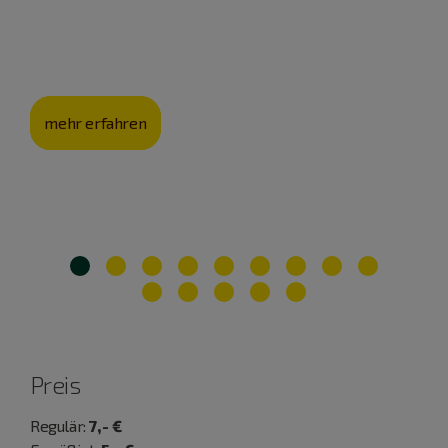
Brigitte Durner macht Geschichte zum Abenteuer: Die
Burgführerin nimmt Kinder und Familien mit auf eine
spannende Schatzsuche auf Burg Pappenheim.
mehr erfahren
Preis
Regulär:
7,- €