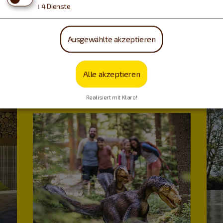
↓
4
Dienste
Ausgewählte akzeptieren
Urlaub machen, essen,
Alle akzeptieren
trinken…
Realisiert mit Klaro!