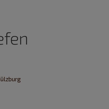
efen
Wülzburg