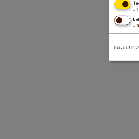
Te
↓
1
Ex
↓
Realisiert mit 