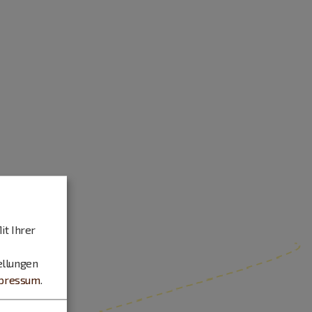
it Ihrer
ellungen
pressum
.