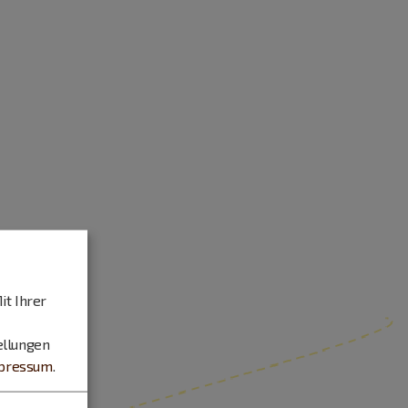
it Ihrer
ellungen
pressum
.