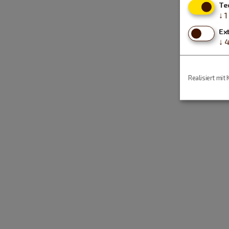
Te
↓
1
Ex
↓
Realisiert mit 