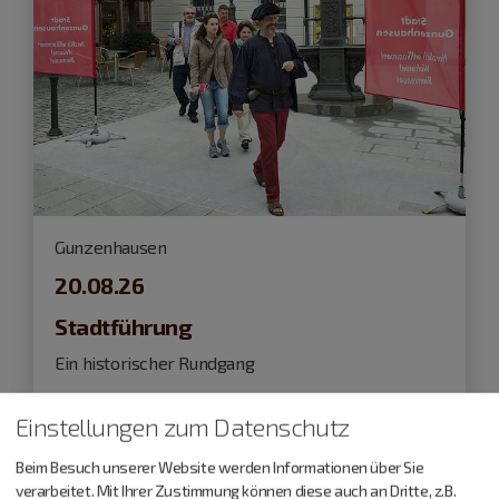
Gunzenhausen
20.08.26
Stadtführung
Ein historischer Rundgang
Einstellungen zum Datenschutz
Führungen und Exkursionen
Beim Besuch unserer Website werden Informationen über Sie
verarbeitet. Mit Ihrer Zustimmung können diese auch an Dritte, z.B.