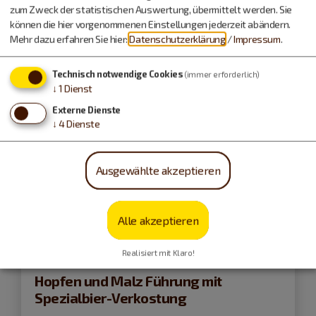
zum Zweck der statistischen Auswertung, übermittelt werden. Sie
können die hier vorgenommenen Einstellungen jederzeit abändern.
Mehr dazu erfahren Sie hier:
Datenschutzerklärung
/
Impressum
.
Technisch notwendige Cookies
(immer erforderlich)
↓
1
Dienst
Externe Dienste
↓
4
Dienste
Ausgewählte akzeptieren
Alle akzeptieren
Gunzenhausen
21.08.26
Realisiert mit Klaro!
Hopfen und Malz Führung mit
Spezialbier-Verkostung