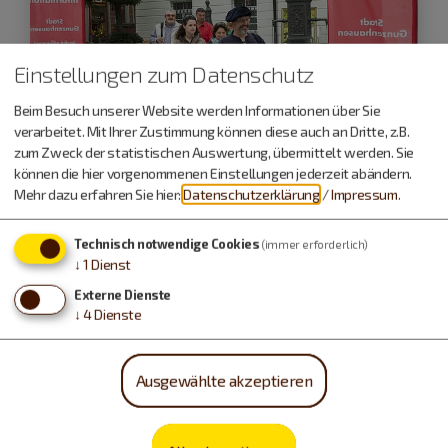
Einstellungen zum Datenschutz
Beim Besuch unserer Website werden Informationen über Sie
verarbeitet. Mit Ihrer Zustimmung können diese auch an Dritte, z.B.
zum Zweck der statistischen Auswertung, übermittelt werden. Sie
können die hier vorgenommenen Einstellungen jederzeit abändern.
Mehr dazu erfahren Sie hier:
Datenschutzerklärung
/
Impressum
.
Gunzenhausen
Technisch notwendige Cookies
(immer erforderlich)
31.10.26
↓
1
Dienst
Stadtführung
Externe Dienste
↓
4
Dienste
Ein historischer Rundgang
Ausgewählte akzeptieren
Führungen und Exkursionen