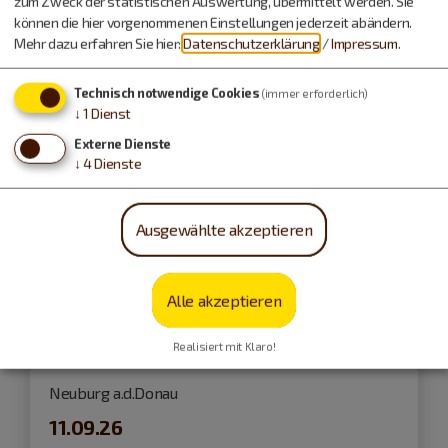
zum Zweck der statistischen Auswertung, übermittelt werden. Sie
Führungen und Exkursionen
können die hier vorgenommenen Einstellungen jederzeit abändern.
Mehr dazu erfahren Sie hier:
Datenschutzerklärung
/
Impressum
.
Technisch notwendige Cookies
(immer erforderlich)
↓
1
Dienst
Externe Dienste
↓
4
Dienste
Ausgewählte akzeptieren
Alle akzeptieren
Realisiert mit Klaro!
Neuburg a.d.Donau
11.09.26