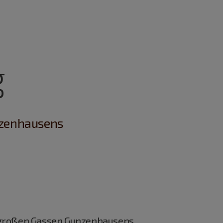
g
nzenhausens
d großen Gassen Gunzenhausens.