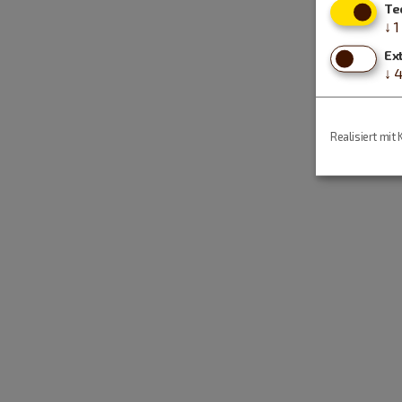
Te
↓
1
Ex
↓
Realisiert mit 