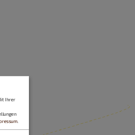
it Ihrer
ellungen
pressum
.