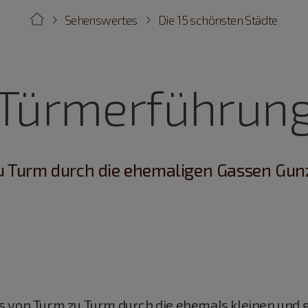
Sehenswertes
Die 15 schönsten Städte
Türmerführun
u Turm durch die ehemaligen Gassen Gu
s von Turm zu Turm durch die ehemals kleinen un